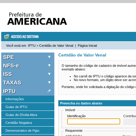
Você está em
IPTU
>
Certidão de Valor Venal
|
Página Inicial
Certidão de Valor Venal
SPE
NFS-e
Bem Vindo
O tamanho do código de cadastro de imóvel aument
exemplo abaixo:
ISS
Acesso ao Sistema
Informações
No carnê de IPTU o código aparece da se
No novo formato, um dígito deve ser acre
Solicitar SENHA-WEB
TAXAS
Consulte seus Créditos
Informações
Portanto, onde for solicitada a digitação do códig
Verificar Autenticidade
Verifique a Autenticidade
IPTU
Guia de ISS Fixo 2026
Informações
Legislação Tributária
Consulta de RPS
Guia ISS Empresas de Fora
Emissão de Taxa
Informações
Preencha os dados abaixo
Perguntas e Respostas
Comprovante Inscrição
Guias de IPTU
Imóvel
Manuais de Ajuda
Guias de Dívida Ativa
Identificação
Contribu
Fale Conosco
Certidão Negativa
Demonstrativo de Pgto.
Requerente