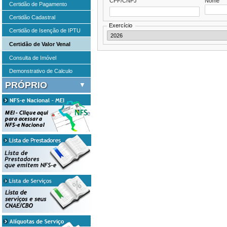
CPF/CNPJ
Nome
Certidão de Pagamento
Certidão Cadastral
Exercício
Certidão de Isenção de IPTU
Certidão de Valor Venal
Consulta de Imóvel
Demonstrativo de Calculo
PRÓPRIO
Informações
Guia de Próprio